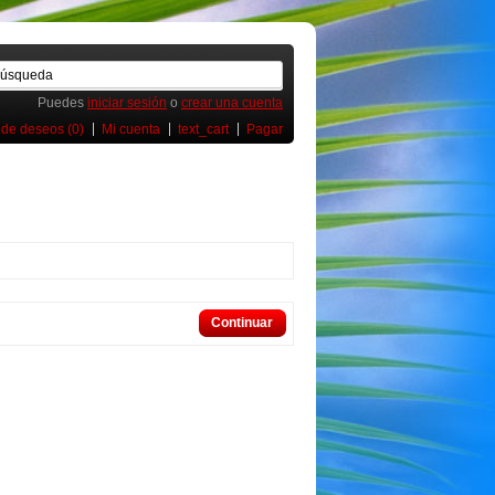
Puedes
iniciar sesión
o
crear una cuenta
 de deseos (0)
Mi cuenta
text_cart
Pagar
Continuar