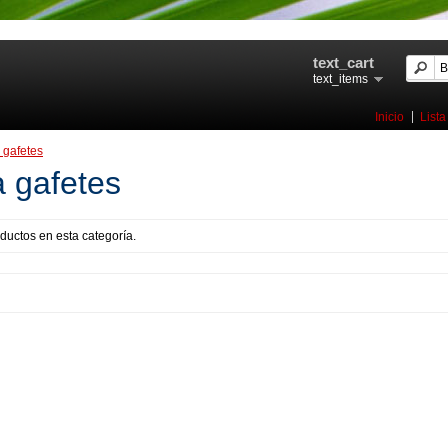
text_cart
text_items
Inicio
Lista
 gafetes
a gafetes
ductos en esta categoría.